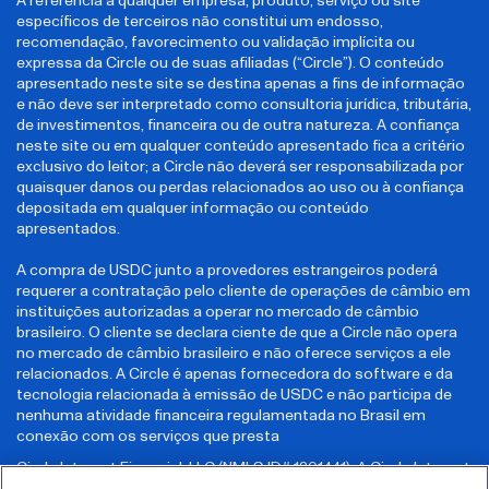
A referência a qualquer empresa, produto, serviço ou site
específicos de terceiros não constitui um endosso,
recomendação, favorecimento ou validação implícita ou
expressa da Circle ou de suas afiliadas (“Circle”). O conteúdo
apresentado neste site se destina apenas a fins de informação
e não deve ser interpretado como consultoria jurídica, tributária,
de investimentos, financeira ou de outra natureza. A confiança
neste site ou em qualquer conteúdo apresentado fica a critério
exclusivo do leitor; a Circle não deverá ser responsabilizada por
quaisquer danos ou perdas relacionados ao uso ou à confiança
depositada em qualquer informação ou conteúdo
apresentados.
A compra de USDC junto a provedores estrangeiros poderá
requerer a contratação pelo cliente de operações de câmbio em
instituições autorizadas a operar no mercado de câmbio
brasileiro. O cliente se declara ciente de que a Circle não opera
no mercado de câmbio brasileiro e não oferece serviços a ele
relacionados. A Circle é apenas fornecedora do software e da
tecnologia relacionada à emissão de USDC e não participa de
nenhuma atividade financeira regulamentada no Brasil em
conexão com os serviços que presta
Circle Internet Financial, LLC (NMLS ID# 1201441). A Circle Internet