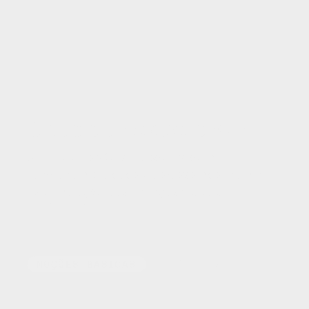
O que é uma stablecoin?
Saiba o que são stablecoins, como
funcionam e o papel que desempenham na
reformulação das finanças globais.
LEIA MAIS
8
MIN DE LEITURA
NOÇÕES BÁSICAS