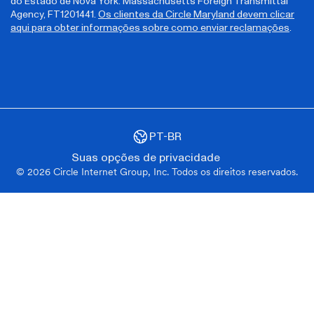
do Estado de Nova York. Massachusetts Foreign Transmittal
Agency, FT1201441.
Os clientes da Circle Maryland devem clicar
aqui para obter informações sobre como enviar reclamações
.
Global - English
Brazil - Português
Latin America - Español
France - Français
PT-BR
Suas opções de privacidade
© 2026 Circle Internet Group, Inc. Todos os direitos reservados.